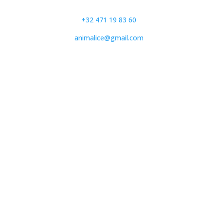
+32 471 19 83 60
animalice@gmail.com
N° de l'entreprise
BE.1028.724.689