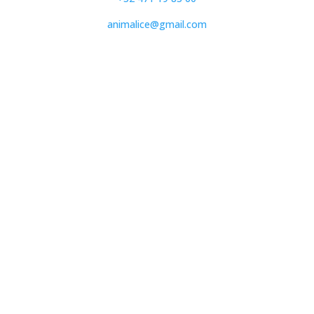
animalice@gmail.com
N° de l'entreprise
BE.1028.724.689
Adresse